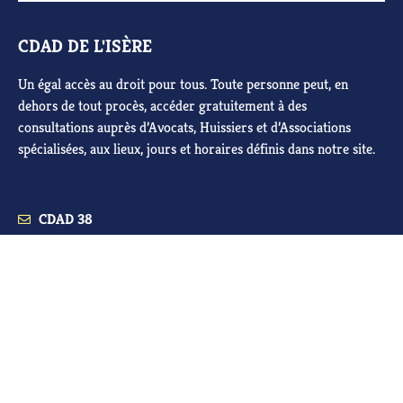
CDAD DE L'ISÈRE
Un égal accès au droit pour tous. Toute personne peut, en
dehors de tout procès, accéder gratuitement à des
consultations auprès d’Avocats, Huissiers et d’Associations
spécialisées, aux lieux, jours et horaires définis dans notre site.
CDAD 38
Tribunal judiciaire de Grenoble
Place Firmin Gautier – BP 110-
38019 GRENOBLE CEDEX 1
04 38 21 23 18
Copyright – CDAD 38